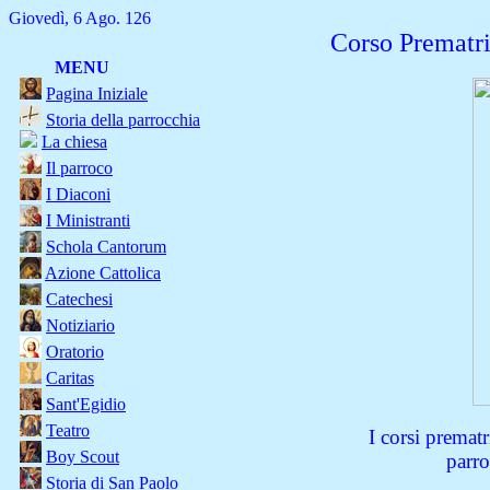
Giovedì, 6 Ago. 126
Corso Prematr
MENU
Pagina Iniziale
Storia della parrocchia
La chiesa
Il parroco
I Diaconi
I Ministranti
Schola Cantorum
Azione Cattolica
Catechesi
Notiziario
Oratorio
Caritas
Sant'Egidio
Teatro
I corsi premat
Boy Scout
parro
Storia di San Paolo