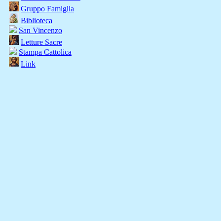
Gruppo Famiglia
Biblioteca
San Vincenzo
Letture Sacre
Stampa Cattolica
Link